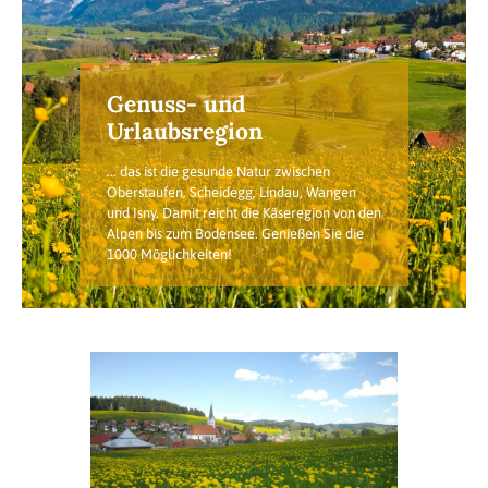
Genuss- und
Urlaubsregion
... das ist die gesunde Natur zwischen
Oberstaufen, Scheidegg, Lindau, Wangen
und Isny. Damit reicht die Käseregion von den
Alpen bis zum Bodensee. Genießen Sie die
1000 Möglichkeiten!