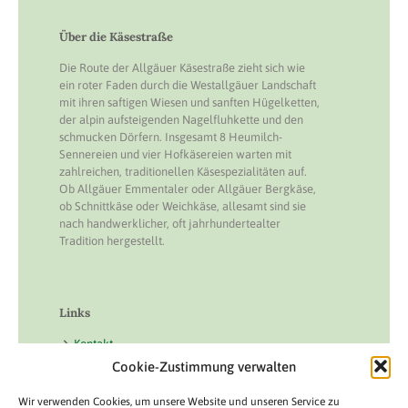
Über die Käsestraße
Die Route der Allgäuer Käsestraße zieht sich wie
ein roter Faden durch die Westallgäuer Landschaft
mit ihren saftigen Wiesen und sanften Hügelketten,
der alpin aufsteigenden Nagelfluhkette und den
schmucken Dörfern. Insgesamt 8 Heumilch-
Sennereien und vier Hofkäsereien warten mit
zahlreichen, traditionellen Käsespezialitäten auf.
Ob Allgäuer Emmentaler oder Allgäuer Bergkäse,
ob Schnittkäse oder Weichkäse, allesamt sind sie
nach handwerklicher, oft jahrhundertealter
Tradition hergestellt.
Links
Kontakt
Cookie-Zustimmung verwalten
Impressum
Datenschutz
Wir verwenden Cookies, um unsere Website und unseren Service zu