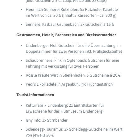
(inkl. Guschein á 5 €, Loop, Mütze und 2x Caps)
Heumilch-Sennerei Rutzhofen: 5x Rutzhofer Käsetüte
im Wert von ca. 20 € (Inhalt 3 Käsesorten - ca. 800 g)
Sennerei Käsbaur Grünenbach: 3x Gutschein á 15 €
Gastronomen, Hotels, Brennereien und Direktvermarkter
Lindenberger Hof: Gutschein für eine Übernachtung im
Doppelzimmer für zwei Personen inkl. Frühstücksbuffet
Schaubrennerei Fink in Opfenbach: Gutschein für eine
Führung mit Verkostung für zwei Personen
Rössle Kräuterwirt in Stiefenhofen: 5 Gutscheine á 20 €
Pedi’s Likörlädele in Argenbühl: 4x Fruchtaufstrich
Tourist-Informationen
Kulturfabrik Lindenberg: 2x Eintrittskarten für
Erwachsene für das Hutmuseum Lindenberg
Isny Info: 3x Stirnbänder
Scheidegg-Tourismus: 2x Scheidegg-Gutscheine im Wert
von jeweils 20 €