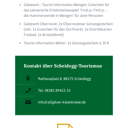
Gästeamt - Tourist-Information Wangen: Gutschein für
das szenarische Erlebnisschauspiel "Find jo, Find jo ...
die Hammerwende in Wangen" für zwei Personen
Gästeamt Oberreute: 2x Oberreutener Genussgutschein
(inkl. 1x Gutschein für den Dorfmarkt, 2x Eintrittskarten
Freibad, 1x Brotzeitbrett)
Tourist-Information Weiler: 1x Genussgutschein á 30 €
Kontakt über Scheidegg-Tourismus
Rathausplatz 8, 88175 Scheidegg
Tel. 08381 89422-33
info@allgäuer-käsestrasse.de